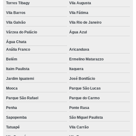
Torres Tibagy
Vila Augusta
Vila Barros
Vila Fátima
Vila Galvão
Vila Rio de Janeiro
Várzea do Palácio
Água Azul
Água Chata
Anália Franco
Aricanduva
Belém
Ermelino Matarazzo
Itaim Paulista
Itaquera
Jardim Iguatemi
José Bonifácio
Mooca
Parque São Lucas
Parque São Rafael
Parque do Carmo
Penha
Ponte Rasa
Sapopemba
São Miguel Paulista
Tatuapé
Vila Carrão