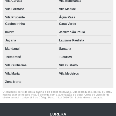
Vila Curuçá
Vila Esperança
Vila Formosa
Vila Matilde
Vila Prudente
Água Rasa
Cachoeirinha
Casa Verde
Imirim
Jardim São Paulo
Jaçanã
Lauzane Paulista
Mandaqui
Santana
Tremembé
Tucuruvi
Vila Guilherme
Vila Gustavo
Vila Maria
Vila Medeiros
Zona Norte
O conteúdo do texto desta página é de direito reservado. Sua reprodução, parcial ou total,
mesmo citando nossos links, é proibida sem a autorização do autor. Crime de violação de
direito autoral – artigo 184 do Código Penal –
Lei 9610/98 - Lei de direitos autorais
.
EUREKA