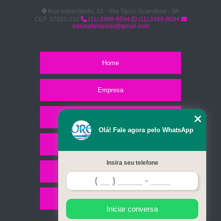
Rua Indianópolis, 53 - Vila Tijuco Guarulhos - SP
CEP: 07020-250
(11) 2468-9594
(11) 2468-9594
eurekafantasias@gmail.com
Home
Empresa
Missão
Olá! Fale agora pelo WhatsApp
Serviços
Insira seu telefone
Contato
Mapa do site
Iniciar conversa