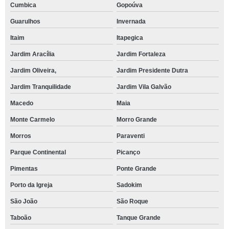
Cumbica
Gopoúva
Guarulhos
Invernada
Itaim
Itapegica
Jardim Aracília
Jardim Fortaleza
Jardim Oliveira,
Jardim Presidente Dutra
Jardim Tranquilidade
Jardim Vila Galvão
Macedo
Maia
Monte Carmelo
Morro Grande
Morros
Paraventi
Parque Continental
Picanço
Pimentas
Ponte Grande
Porto da Igreja
Sadokim
São João
São Roque
Taboão
Tanque Grande