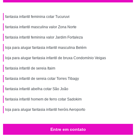
fantasia infantil feminina cotar Tucuruvi
fantasia infantil masculina valor Zona Norte
fantasia infantil feminina valor Jardim Fortaleza
loja para alugar fantasia infantil masculina Belém
loja para alugar fantasia infantil de bruxa Condomínio Veigas
fantasia infantil de sereia Itaim
fantasia infantil de sereia cotar Torres Tibagy
fantasia infantil abelha cotar São João
fantasia infantil homem de ferro cotar Sadokim
loja para alugar fantasia infantil heróis Aeroporto
Entre em contato