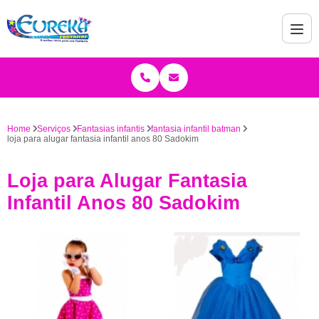
Home
Serviços
Fantasias infantis
fantasia infantil batman
loja para alugar fantasia infantil anos 80 Sadokim
Loja para Alugar Fantasia
Infantil Anos 80 Sadokim