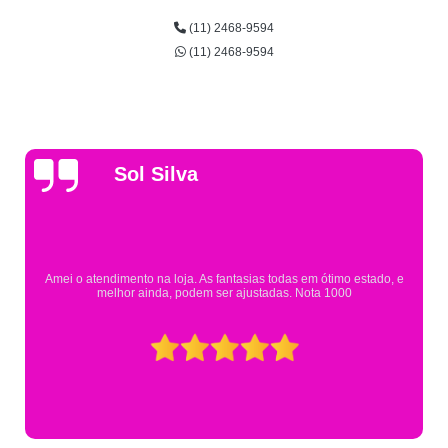
(11) 2468-9594
(11) 2468-9594
Gsutavo Pinto
Pesquisei em mais de 20 lojas e só encontrei a fantasia de meu filho na
Eureka. Cheguei praticamente no horário em que estavam fechando e
mesmo assim fui muito bem atendido.