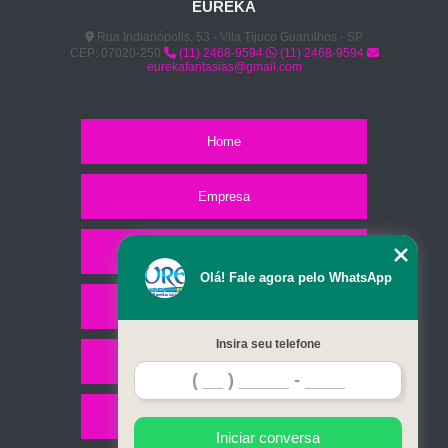
EUREKA
Rua Indianópolis, 53 - Vila Tijuco Guarulhos - SP
CEP: 07020-250
(11) 2468-9594
(11) 2468-9594
eurekafantasias@gmail.com
Home
Empresa
Missão
Olá! Fale agora pelo WhatsApp
Serviços
Insira seu telefone
Contato
Mapa do site
Iniciar conversa