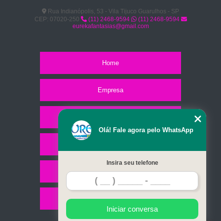
Rua Indianópolis, 53 - Vila Tijuco Guarulhos - SP
CEP: 07020-250
(11) 2468-9594
(11) 2468-9594
eurekafantasias@gmail.com
Home
Empresa
Missão
Olá! Fale agora pelo WhatsApp
Serviços
Insira seu telefone
Contato
Mapa do site
Iniciar conversa