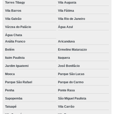
Torres Tibagy
Vila Augusta
Vila Barros
Vila Fátima
Vila Galvão
Vila Rio de Janeiro
Várzea do Palácio
Água Azul
Água Chata
Anália Franco
Aricanduva
Belém
Ermelino Matarazzo
Itaim Paulista
Itaquera
Jardim Iguatemi
José Bonifácio
Mooca
Parque São Lucas
Parque São Rafael
Parque do Carmo
Penha
Ponte Rasa
Sapopemba
São Miguel Paulista
Tatuapé
Vila Carrão