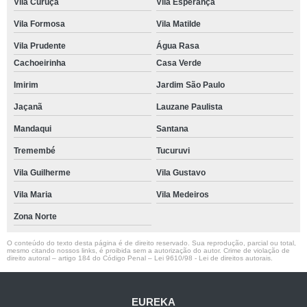
Vila Curuçá
Vila Esperança
Vila Formosa
Vila Matilde
Vila Prudente
Água Rasa
Cachoeirinha
Casa Verde
Imirim
Jardim São Paulo
Jaçanã
Lauzane Paulista
Mandaqui
Santana
Tremembé
Tucuruvi
Vila Guilherme
Vila Gustavo
Vila Maria
Vila Medeiros
Zona Norte
O conteúdo do texto desta página é de direito reservado. Sua reprodução, parcial ou total,
mesmo citando nossos links, é proibida sem a autorização do autor. Crime de violação de
direito autoral – artigo 184 do Código Penal –
Lei 9610/98 - Lei de direitos autorais
.
EUREKA