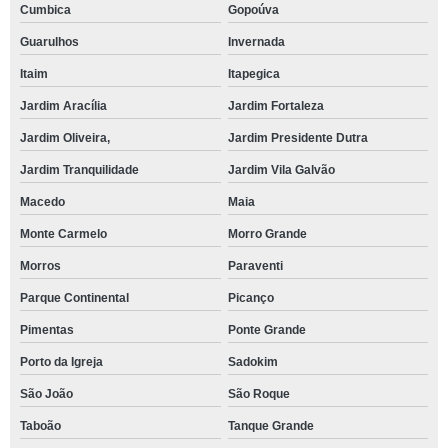
Cumbica
Gopoúva
Guarulhos
Invernada
Itaim
Itapegica
Jardim Aracília
Jardim Fortaleza
Jardim Oliveira,
Jardim Presidente Dutra
Jardim Tranquilidade
Jardim Vila Galvão
Macedo
Maia
Monte Carmelo
Morro Grande
Morros
Paraventi
Parque Continental
Picanço
Pimentas
Ponte Grande
Porto da Igreja
Sadokim
São João
São Roque
Taboão
Tanque Grande