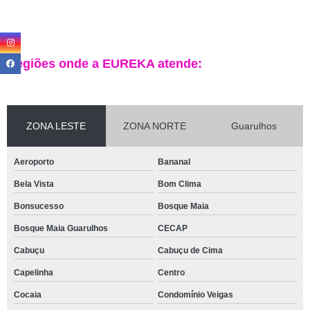
Regiões onde a EUREKA atende:
ZONA LESTE
ZONA NORTE
Guarulhos
Aeroporto
Bananal
Bela Vista
Bom Clima
Bonsucesso
Bosque Maia
Bosque Maia Guarulhos
CECAP
Cabuçu
Cabuçu de Cima
Capelinha
Centro
Cocaia
Condomínio Veigas