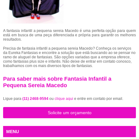
A fantasia infantil a pequena sereia Macedo é uma perfeita opção para quem
está em busca de uma peça diferenciada e própria para garantir os melhores
resultados.
Precisa de fantasia infantil a pequena sereia Macedo? Conheça os serviços
da Eureka Fantasias e encontre a solução que está buscando ao se pensar no
ramo de aluguel de fantasias. São opções variadas que a empresa oferece,
como fantasias plus size e infantis. Não deixe de entrar em contato conosco,
trabalhamos com os mais diversos tipos de fantasias.
Para saber mais sobre Fantasia Infantil a
Pequena Sereia Macedo
Ligue para
(11) 2468-9594
ou
clique aqui
e entre em contato por email.
Solicite um orçamento
MENU