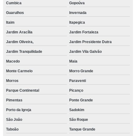
Cumbica
Gopoúva
Guarulhos
Invernada
Itaim
Itapegica
Jardim Aracília
Jardim Fortaleza
Jardim Oliveira,
Jardim Presidente Dutra
Jardim Tranquilidade
Jardim Vila Galvão
Macedo
Maia
Monte Carmelo
Morro Grande
Morros
Paraventi
Parque Continental
Picanço
Pimentas
Ponte Grande
Porto da Igreja
Sadokim
São João
São Roque
Taboão
Tanque Grande