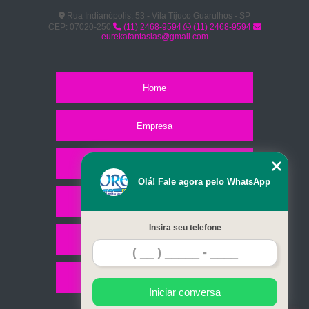
Rua Indianópolis, 53 - Vila Tijuco Guarulhos - SP
CEP: 07020-250
(11) 2468-9594
(11) 2468-9594
eurekafantasias@gmail.com
Home
Empresa
Missão
Olá! Fale agora pelo WhatsApp
Serviços
Insira seu telefone
Contato
Mapa do site
Iniciar conversa