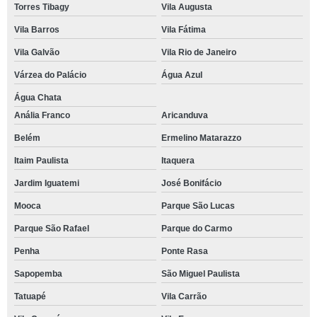
Torres Tibagy
Vila Augusta
Vila Barros
Vila Fátima
Vila Galvão
Vila Rio de Janeiro
Várzea do Palácio
Água Azul
Água Chata
Anália Franco
Aricanduva
Belém
Ermelino Matarazzo
Itaim Paulista
Itaquera
Jardim Iguatemi
José Bonifácio
Mooca
Parque São Lucas
Parque São Rafael
Parque do Carmo
Penha
Ponte Rasa
Sapopemba
São Miguel Paulista
Tatuapé
Vila Carrão