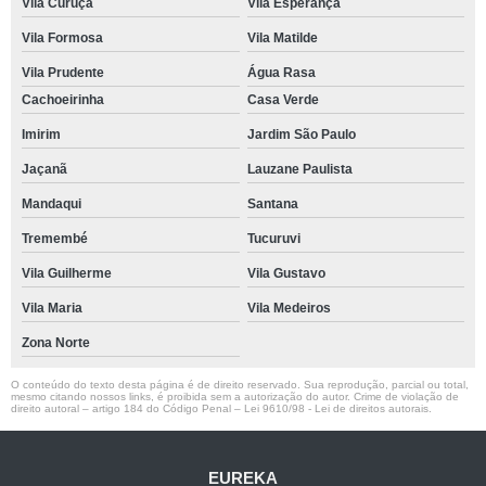
Vila Curuçá
Vila Esperança
Vila Formosa
Vila Matilde
Vila Prudente
Água Rasa
Cachoeirinha
Casa Verde
Imirim
Jardim São Paulo
Jaçanã
Lauzane Paulista
Mandaqui
Santana
Tremembé
Tucuruvi
Vila Guilherme
Vila Gustavo
Vila Maria
Vila Medeiros
Zona Norte
O conteúdo do texto desta página é de direito reservado. Sua reprodução, parcial ou total,
mesmo citando nossos links, é proibida sem a autorização do autor. Crime de violação de
direito autoral – artigo 184 do Código Penal –
Lei 9610/98 - Lei de direitos autorais
.
EUREKA