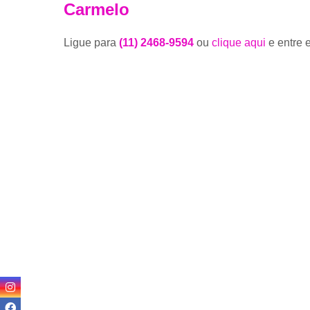
Carmelo
Ligue para
(11) 2468-9594
ou
clique aqui
e entre 