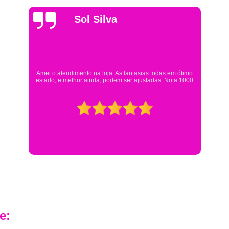
Fantasia Plus Size com Corpete
Fantasia Plu
a
Gsutavo Pint
Fantasia Plus Size Festa
Locação de Fantasia de Pirata Preta e Dou
Locação de Fantasia Pirata Criativa
Pesquisei em mais de 20 lojas e só enco
Locação de Fantasia Pirata Feminina
L
As fantasias todas em ótimo
meu filho na Eureka. Cheguei praticam
em ser ajustadas. Nota 1000
que estavam fechando e mesmo assi
Locação de Fantasia Pirata Feminina Lu
atendido.
Locação de Fantasia Pirata Masculina
Locação de Fantasia Piratas do Caribe
Lo
Locação de Fantasia Bela Plus Size
L
Locação de Fantasia Plus Size Anos 60
Lo
Locação de Fantasia Plus Size Carnaval
Locação de Fantasia Plus Size de Luxo
Locação de Fantasia Plus Size Festa
e:
Locação de Fantasia Plus Size Pirata
Loc