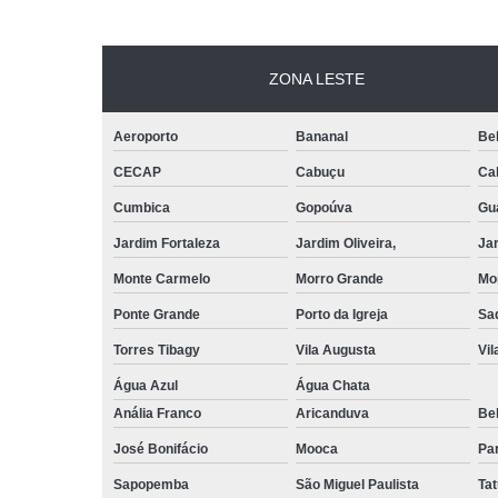
ZONA LESTE
Aeroporto
Bananal
Bel
CECAP
Cabuçu
Ca
Cumbica
Gopoúva
Gu
Jardim Fortaleza
Jardim Oliveira,
Jar
Monte Carmelo
Morro Grande
Mo
Ponte Grande
Porto da Igreja
Sa
Torres Tibagy
Vila Augusta
Vil
Água Azul
Água Chata
Anália Franco
Aricanduva
Be
José Bonifácio
Mooca
Pa
Sapopemba
São Miguel Paulista
Ta