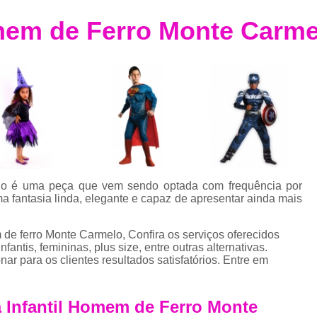
Fantasia Feminina Carnaval
omem de Ferro Monte Carme
Fantasia Feminina de Hallowee
Fantasia Feminina de Super Herói
Fantasi
Fantasia Feminina para Festa
Fantasia Femi
Fantasia Infantil a Pequena Sereia
Fantasi
Fantasia Infantil Batman
Fantasia Infa
Fantasia Infantil de Sereia
Fantasia Infant
Fantasia Infantil Masculina
Fantasia Inf
elo é uma peça que vem sendo optada com frequência por
 fantasia linda, elegante e capaz de apresentar ainda mais
Fantasia Masculina Anos 60 70 e 
Fantasia Masculina Batman
 de ferro Monte Carmelo, Confira os serviços oferecidos
fantis, femininas, plus size, entre outras alternativas.
Fantasia Masculina com Suspensóri
ar para os clientes resultados satisfatórios. Entre em
Fantasia Masculina de Pirata
Fantasia Masculina Engraçada
a Infantil Homem de Ferro Monte