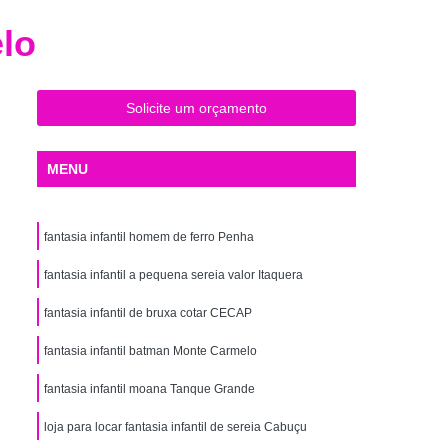
Fantasia Feminina Coelhinha
lo
n
Fantasia Feminina de Pirata
a Feminina Egípcia
Fantasia Feminina Luxo
Solicite um orçamento
nina Simples
Fantasia Feminina Super Luxo
a Infantil Abelha
Fantasia Infantil Anos 80
MENU
ntil Carnaval
Fantasia Infantil de Bruxa
il Heróis
Fantasia Infantil Homem de Ferro
fantasia infantil homem de ferro Penha
antil Moana
Fantasia Masculina Anos 60
fantasia infantil a pequena sereia valor Itaquera
80
Fantasia Masculina Anos 80
fantasia infantil de bruxa cotar CECAP
Fantasia Masculina Carnaval
fantasia infantil batman Monte Carmelo
o
Fantasia Masculina de Carnaval
Fantasia Masculina Elegante
fantasia infantil moana Tanque Grande
Fantasia Masculina Halloween
loja para locar fantasia infantil de sereia Cabuçu