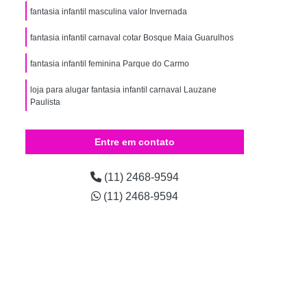
arnaval Hippie
Fantasia Carnaval Jasmine
fantasia infantil masculina valor Invernada
antasia de Carnaval para Casal
fantasia infantil carnaval cotar Bosque Maia Guarulhos
Fantasia para Carnaval Casal
fantasia infantil feminina Parque do Carmo
Fantasia para Carnaval de Rua
loja para alugar fantasia infantil carnaval Lauzane
Fantasia para Carnaval Homem
Paulista
Fantasia para Carnaval Masculina
Entre em contato
sia Pirata Cigana
Fantasia Pirata Criativa
de Luxo Feminina
Fantasia Pirata Feminina
(11) 2468-9594
Pirata Feminina Luxo
Fantasia Pirata Infantil
(11) 2468-9594
rata Simples
Fantasia Piratas do Caribe
 Size
Fantasia Bela Plus Size
oween Plus Size
Fantasia Plus Size Anos 60
ve
Fantasia Plus Size Carnaval