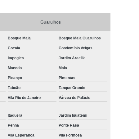
Guarulhos
Bosque Maia
Bosque Maia Guarulhos
Cocaia
Condomínio Veigas
Itapegica
Jardim Aracília
Macedo
Maia
Picanço
Pimentas
Taboão
Tanque Grande
Vila Rio de Janeiro
Várzea do Palácio
Itaquera
Jardim Iguatemi
Penha
Ponte Rasa
Vila Esperança
Vila Formosa