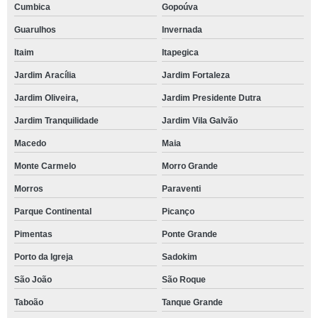
Cumbica
Gopoúva
Guarulhos
Invernada
Itaim
Itapegica
Jardim Aracília
Jardim Fortaleza
Jardim Oliveira,
Jardim Presidente Dutra
Jardim Tranquilidade
Jardim Vila Galvão
Macedo
Maia
Monte Carmelo
Morro Grande
Morros
Paraventi
Parque Continental
Picanço
Pimentas
Ponte Grande
Porto da Igreja
Sadokim
São João
São Roque
Taboão
Tanque Grande