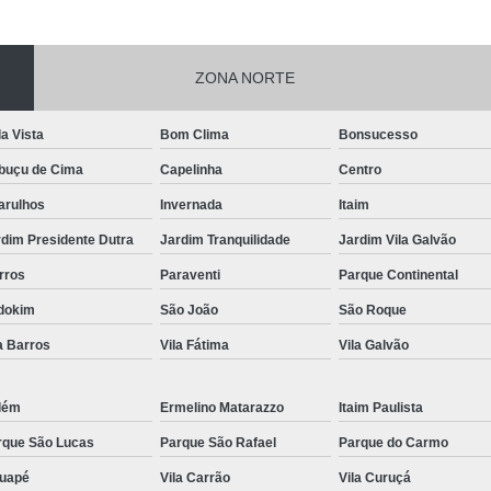
ZONA NORTE
a Vista
Bom Clima
Bonsucesso
buçu de Cima
Capelinha
Centro
arulhos
Invernada
Itaim
dim Presidente Dutra
Jardim Tranquilidade
Jardim Vila Galvão
rros
Paraventi
Parque Continental
dokim
São João
São Roque
a Barros
Vila Fátima
Vila Galvão
lém
Ermelino Matarazzo
Itaim Paulista
rque São Lucas
Parque São Rafael
Parque do Carmo
tuapé
Vila Carrão
Vila Curuçá