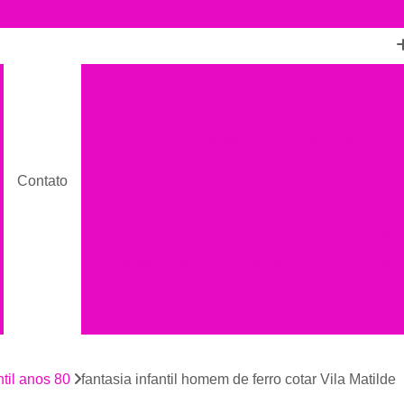
Aluguel de Fantasia Feminina Bruxa
Aluguel de Fantasia Feminina com Corpete
Aluguel de Fantasia Feminina de Carnaval
Aluguel de Fantasia Feminina de Palhaço
Contato
Aluguel de Fantasia Feminina de Super Her
Aluguel de Fantasia Feminina para Festa
Fantasia Anos 60 70 80 Masculina
Fantasia
Fantasia Anos 60 Infantil
Fantasia Anos 60 In
Fantasia Anos 60 para Homem
Fantasia
Fantasia de Anos 60 Feminina
ntil anos 80
fantasia infantil homem de ferro cotar Vila Matilde
Fantasia de Anos 60 Masculina
Fantas