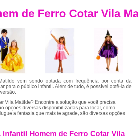
Fantasia Feminina Carnaval
mem de Ferro Cotar Vila Ma
Fantasia Feminina de Hallowee
Fantasia Feminina de Super Herói
Fantasi
Fantasia Feminina para Festa
Fantasia Femi
Fantasia Infantil a Pequena Sereia
Fantasi
Fantasia Infantil Batman
Fantasia Infa
Fantasia Infantil de Sereia
Fantasia Infant
Fantasia Infantil Masculina
Fantasia Inf
a Matilde vem sendo optada com frequência por conta da
 para o público infantil. Além de tudo, é possível obtê-la de
Fantasia Masculina Anos 60 70 e 
iversão.
Fantasia Masculina Batman
tar Vila Matilde? Encontre a solução que você precisa
o opções diversas disponibilizadas para locar, como
Fantasia Masculina com Suspensóri
alugue a fantasia que mais te agrade, são diversas opções
Fantasia Masculina de Pirata
Fantasia Masculina Engraçada
 Infantil Homem de Ferro Cotar Vila