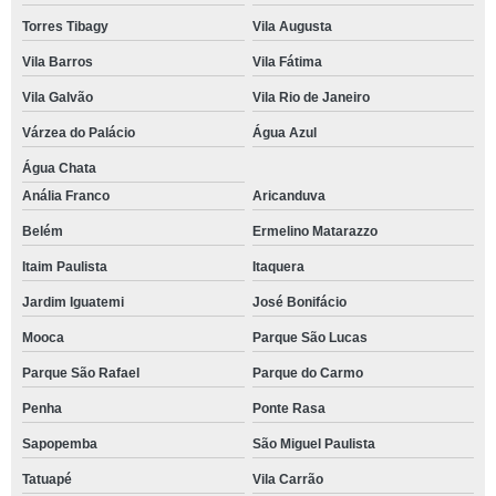
Torres Tibagy
Vila Augusta
Vila Barros
Vila Fátima
Vila Galvão
Vila Rio de Janeiro
Várzea do Palácio
Água Azul
Água Chata
Anália Franco
Aricanduva
Belém
Ermelino Matarazzo
Itaim Paulista
Itaquera
Jardim Iguatemi
José Bonifácio
Mooca
Parque São Lucas
Parque São Rafael
Parque do Carmo
Penha
Ponte Rasa
Sapopemba
São Miguel Paulista
Tatuapé
Vila Carrão