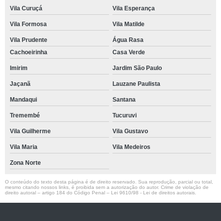
Vila Curuçá
Vila Esperança
Vila Formosa
Vila Matilde
Vila Prudente
Água Rasa
Cachoeirinha
Casa Verde
Imirim
Jardim São Paulo
Jaçanã
Lauzane Paulista
Mandaqui
Santana
Tremembé
Tucuruvi
Vila Guilherme
Vila Gustavo
Vila Maria
Vila Medeiros
Zona Norte
O conteúdo do texto desta página é de direito reservado. Sua reprodução, parcial ou total,
mesmo citando nossos links, é proibida sem a autorização do autor. Crime de violação de
direito autoral – artigo 184 do Código Penal –
Lei 9610/98 - Lei de direitos autorais
.