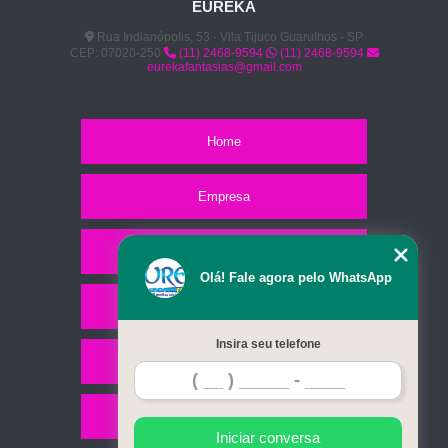
EUREKA
Rua Indianópolis, 53 - Vila Tijuco Guarulhos - SP
CEP: 07020-250
(11) 2468-9594
(11) 2468-9594
eurekafantasias@gmail.com
Home
Empresa
Missão
Olá! Fale agora pelo WhatsApp
Serviços
Insira seu telefone
Contato
Mapa do site
Iniciar conversa