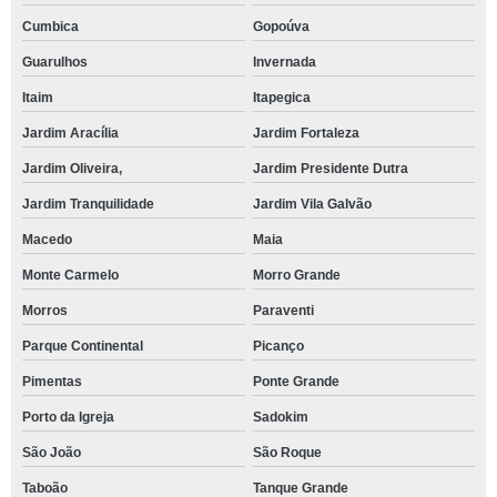
Cumbica
Gopoúva
Guarulhos
Invernada
Itaim
Itapegica
Jardim Aracília
Jardim Fortaleza
Jardim Oliveira,
Jardim Presidente Dutra
Jardim Tranquilidade
Jardim Vila Galvão
Macedo
Maia
Monte Carmelo
Morro Grande
Morros
Paraventi
Parque Continental
Picanço
Pimentas
Ponte Grande
Porto da Igreja
Sadokim
São João
São Roque
Taboão
Tanque Grande