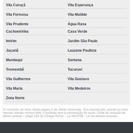
Vila Curuçá
Vila Esperança
Vila Formosa
Vila Matilde
Vila Prudente
Água Rasa
Cachoeirinha
Casa Verde
Imirim
Jardim São Paulo
Jaçanã
Lauzane Paulista
Mandaqui
Santana
Tremembé
Tucuruvi
Vila Guilherme
Vila Gustavo
Vila Maria
Vila Medeiros
Zona Norte
O conteúdo do texto desta página é de direito reservado. Sua reprodução, parcial ou total,
mesmo citando nossos links, é proibida sem a autorização do autor. Crime de violação de
direito autoral – artigo 184 do Código Penal –
Lei 9610/98 - Lei de direitos autorais
.