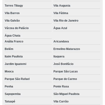
Torres Tibagy
Vila Augusta
Vila Barros
Vila Fátima
Vila Galvão
Vila Rio de Janeiro
Várzea do Palácio
Água Azul
Água Chata
Anália Franco
Aricanduva
Belém
Ermelino Matarazzo
Itaim Paulista
Itaquera
Jardim Iguatemi
José Bonifácio
Mooca
Parque São Lucas
Parque São Rafael
Parque do Carmo
Penha
Ponte Rasa
Sapopemba
São Miguel Paulista
Tatuapé
Vila Carrão