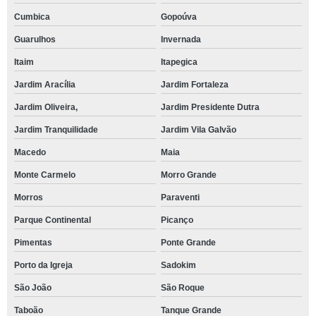
Cumbica
Gopoúva
Guarulhos
Invernada
Itaim
Itapegica
Jardim Aracília
Jardim Fortaleza
Jardim Oliveira,
Jardim Presidente Dutra
Jardim Tranquilidade
Jardim Vila Galvão
Macedo
Maia
Monte Carmelo
Morro Grande
Morros
Paraventi
Parque Continental
Picanço
Pimentas
Ponte Grande
Porto da Igreja
Sadokim
São João
São Roque
Taboão
Tanque Grande