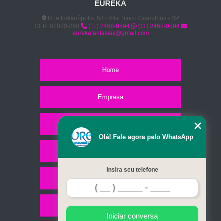
EUREKA
Rua Indianópolis, 53 - Vila Tijuco Guarulhos - SP
CEP: 07020-250
(11) 2468-9594
(11) 2468-9594
eurekafantasias@gmail.com
Home
Empresa
Missão
Olá! Fale agora pelo WhatsApp
Serviços
Insira seu telefone
Contato
Mapa do site
Iniciar conversa